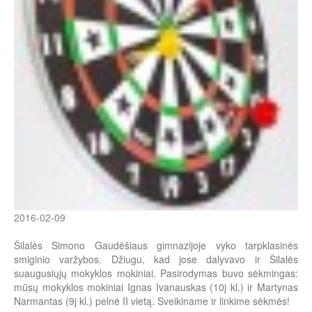
2016-02-09
Šilalės Simono Gaudėšiaus gimnazijoje vyko tarpklasinės
smiginio varžybos. Džiugu, kad jose dalyvavo ir Šilalės
suaugusiųjų mokyklos mokiniai. Pasirodymas buvo sėkmingas:
mūsų mokyklos mokiniai Ignas Ivanauskas (10j kl.) ir Martynas
Narmantas (9j kl.) pelnė II vietą. Sveikiname ir linkime sėkmės!