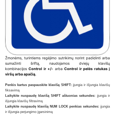
Žmonėms, turintiems regėjimo sutrikimų norint padidinti arba
sumažinti šriftą, naudojamos dviejų klavišų
kombinacijos
Control ir +/-
arba
Control ir pelės ratukas į
viršų arba apačią.
Penkis kartus paspauskite klavišą SHIFT:
įjungia ir išjungia klavišų
fiksavimą
Laikykite nuspaudę klavišą SHIFT aštuonias sekundes:
įjungia ir
išjungia klavišų filtravimą
Laikykite nuspaudę klavišą NUM LOCK penkias sekundes:
įjungia
ir išjungia perjungimo įgarsinimą