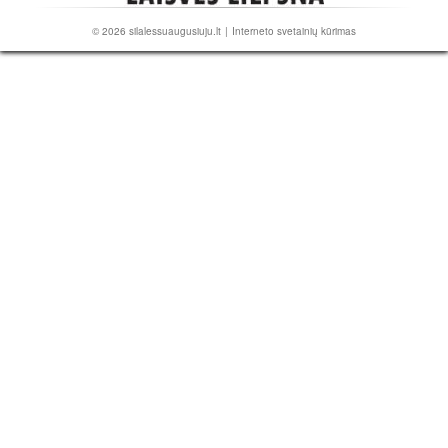
© 2026
silalessuaugusiuju.lt
|
Interneto svetainių kūrimas