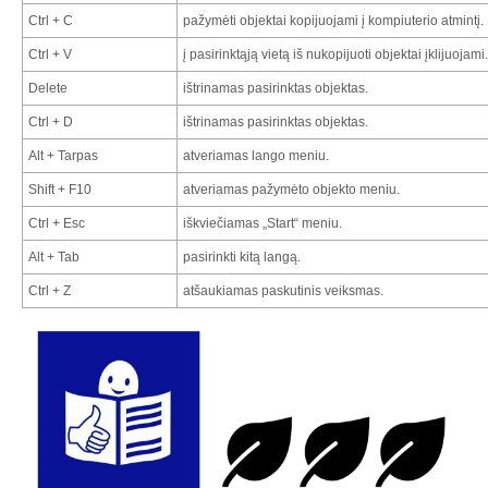
Ctrl + C
pažymėti objektai kopijuojami į kompiuterio atmintį.
Ctrl + V
į pasirinktąją vietą iš nukopijuoti objektai įklijuojami.
Delete
ištrinamas pasirinktas objektas.
Ctrl + D
ištrinamas pasirinktas objektas.
Alt + Tarpas
atveriamas lango meniu.
Shift + F10
atveriamas pažymėto objekto meniu.
Ctrl + Esc
iškviečiamas „Start“ meniu.
Alt + Tab
pasirinkti kitą langą.
Ctrl + Z
atšaukiamas paskutinis veiksmas.