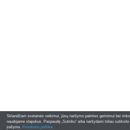
Sklandžiam svetainės veikimui, jūsų naršymo patirties gerinimui bei rinko
naudojame slapukus. Paspaudę „Sutinku“ arba naršydami toliau sutiksite
įrašymu.
Privatumo politika