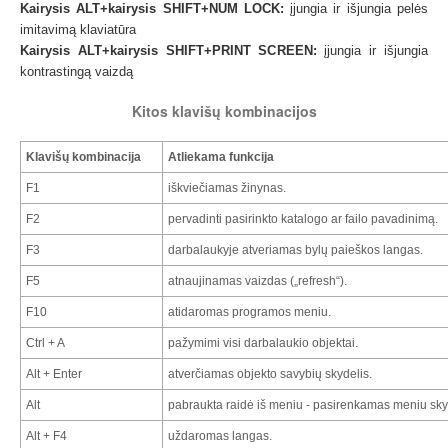
Kairysis ALT+kairysis SHIFT+NUM LOCK:
įjungia ir išjungia pelės
imitavimą klaviatūra
Kairysis ALT+kairysis SHIFT+PRINT SCREEN:
įjungia ir išjungia
kontrastingą vaizdą
Kitos klavišų kombinacijos
Klavišų kombinacija
Atliekama funkcija
F1
iškviečiamas žinynas.
F2
pervadinti pasirinkto katalogo ar failo pavadinimą.
F3
darbalaukyje atveriamas bylų paieškos langas.
F5
atnaujinamas vaizdas („refresh“).
F10
atidaromas programos meniu.
Ctrl + A
pažymimi visi darbalaukio objektai.
Alt + Enter
atverčiamas objekto savybių skydelis.
Alt
pabraukta raidė iš meniu - pasirenkamas meniu sky
Alt + F4
uždaromas langas.