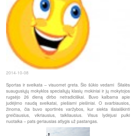
2014-10-08
Sportas ir sveikata – visuomet greta. Šio šūkio vedami Šilalės
suaugusiųjų mokyklos specialiųjų klasių mokiniai ir jų mokytojos
rugsėjo 26 dieną dirbo netradiciškai. Buvo kalbama apie
judėjimo naudą sveikatai, piešiami piešiniai. O svarbiausios,
žinoma, čia buvo sportinės varžybos, kur siekta išsiaiškinti
greičiausius, vikriausius, taikliausius. Visus lydėjusi puiki
nuotaika – pats geriausias atlygis už pastangas.