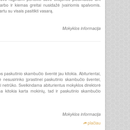
arbo ir kiemas greitai nusidažė įvairiomis spalvomis.
rtu su visais pasitikti vasarą.
Mokyklos informacija
s paskutinio skambučio šventė jau kitokia. Abiturientai,
 nesusirinko įprastinei paskutinio skambučio šventei,
rai netrūko. Sveikindama abiturientus mokyklos direktorė
a kitokia karta mokinių, tad ir paskutinio skambučio
Mokyklos informacija
plačiau