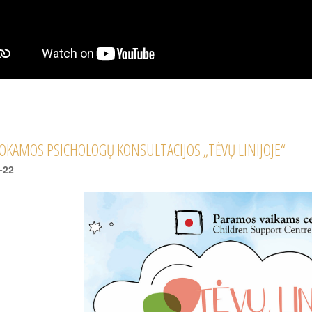
KAMOS PSICHOLOGŲ KONSULTACIJOS „TĖVŲ LINIJOJE“
-22