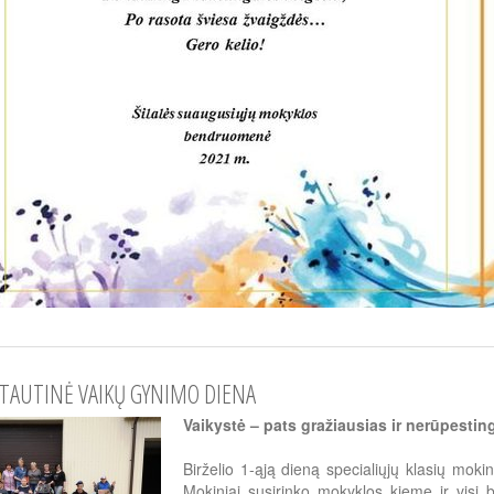
TAUTINĖ VAIKŲ GYNIMO DIENA
Vaikystė – pats gražiausias ir nerūpesti
Birželio 1-ąją dieną specialiųjų klasių mok
Mokiniai susirinko mokyklos kieme ir visi 