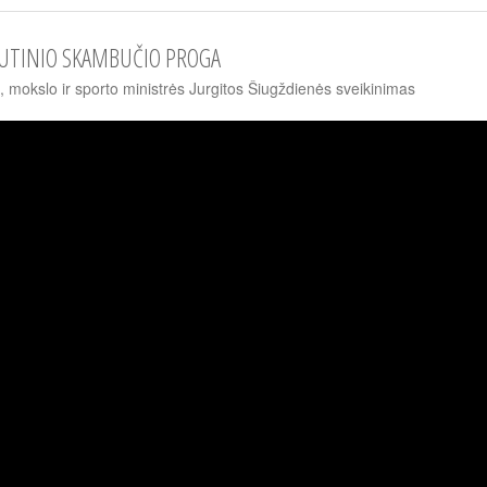
UTINIO SKAMBUČIO PROGA
, mokslo ir sporto ministrės Jurgitos Šiugždienės sveikinimas