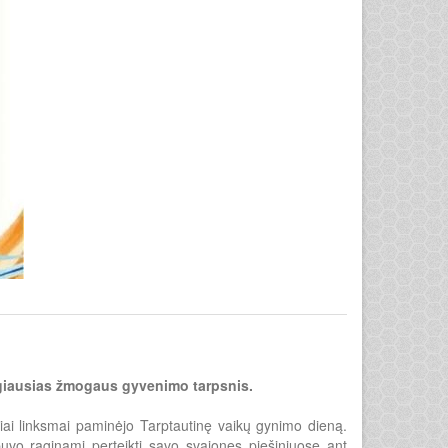
ngiausias žmogaus gyvenimo tarpsnis.
iniai linksmai paminėjo Tarptautinę vaikų gynimo dieną.
buvo raginami perteikti savo svajones piešiniuose ant