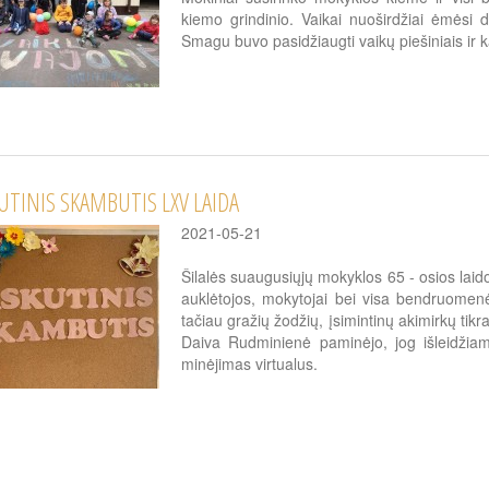
kiemo grindinio. Vaikai nuoširdžiai ėmėsi d
Smagu buvo pasidžiaugti vaikų piešiniais ir ka
UTINIS SKAMBUTIS LXV LAIDA
2021-05-21
Šilalės suaugusiųjų mokyklos 65 - osios laido
auklėtojos, mokytojai bei visa bendruomenė
tačiau gražių žodžių, įsimintinų akimirkų tik
Daiva Rudminienė paminėjo, jog išleidžiam
minėjimas virtualus.