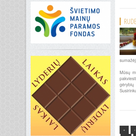
RUDE
sumažėja
Mūsų mo
pakviest
gėrybių
Susirink
«
‹