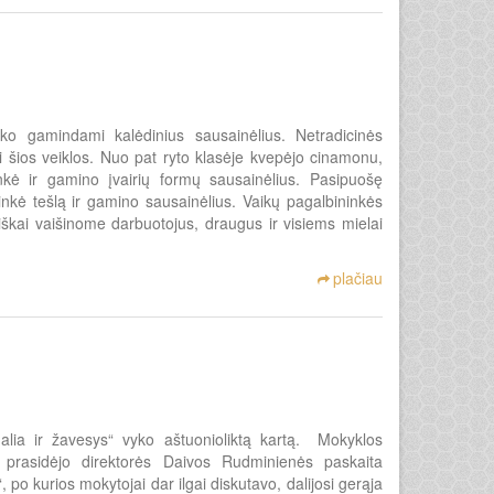
iko gamindami kalėdinius sausainėlius. Netradicinės
 šios veiklos. Nuo pat ryto klasėje kvepėjo cinamonu,
nkė ir gamino įvairių formų sausainėlius. Pasipuošę
 minkė tešlą ir gamino sausainėlius. Vaikų pagalbininkės
iškai vaišinome darbuotojus, draugus ir visiems mielai
plačiau
ia ir žavesys“ vyko aštuonioliktą kartą. Mokyklos
 prasidėjo direktorės Daivos Rudminienės paskaita
o kurios mokytojai dar ilgai diskutavo, dalijosi gerąja