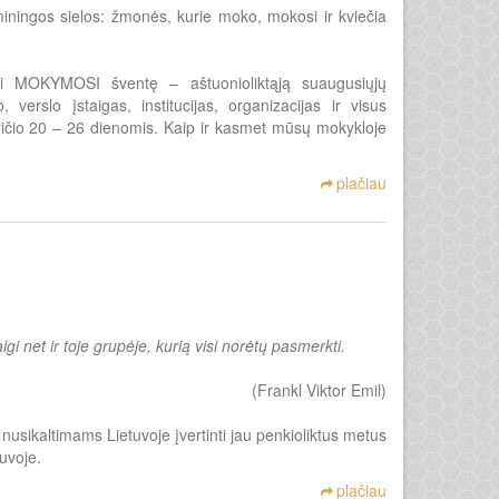
iningos sielos: žmonės, kurie moko, mokosi ir kviečia
rti MOKYMOSI šventę – aštuonioliktąją suaugusiųjų
erslo įstaigas, institucijas, organizacijas ir visus
ričio 20 – 26 dienomis. Kaip ir kasmet mūsų mokykloje
plačiau
 net ir toje grupėje, kurią visi norėtų pasmerkti.
(Frankl Viktor Emil)
 nusikaltimams Lietuvoje įvertinti jau penkioliktus metus
tuvoje.
plačiau