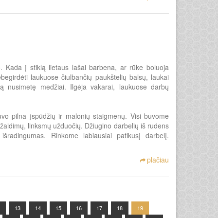
 Kada į stiklą lietaus lašai barbena, ar rūke boluoja
egirdėti laukuose čiulbančių paukštelių balsų, laukai
ūbą nusimetę medžiai. Ilgėja vakarai, laukuose darbų
uvo pilna įspūdžių ir malonių staigmenų. Visi buvome
 žaidimų, linksmų užduočių. Džiugino darbelių iš rudens
išradingumas. Rinkome labiausiai patikusį darbelį.
plačiau
13
14
15
16
17
18
19