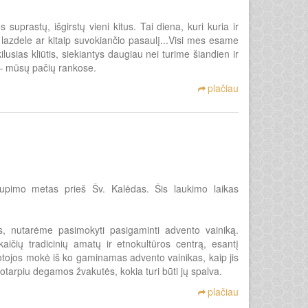
uprastų, išgirstų vieni kitus. Tai diena, kuri kuria ir
o lazdele ar kitaip suvokiančio pasaulį...Visi mes esame
lusias kliūtis, siekiantys daugiau nei turime šiandien ir
– mūsų pačių rankose.
plačiau
kaupimo metas prieš Šv. Kalėdas. Šis laukimo laikas
, nutarėme pasimokyti pasigaminti advento vainiką.
aičių tradicinių amatų ir etnokultūros centrą, esantį
otojos mokė iš ko gaminamas advento vainikas, kaip jis
kotarpiu degamos žvakutės, kokia turi būti jų spalva.
plačiau