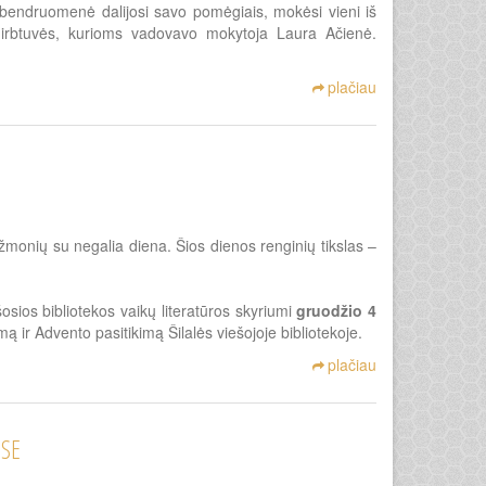
os bendruomenė dalijosi savo pomėgiais, mokėsi vieni iš
s dirbtuvės, kurioms vadovavo mokytoja Laura Ačienė.
plačiau
monių su negalia diena. Šios dienos renginių tikslas –
osios bibliotekos vaikų literatūros skyriumi
gruodžio 4
 ir Advento pasitikimą Šilalės viešojoje bibliotekoje.
plačiau
OSE