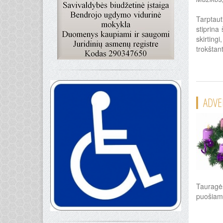
Tarptaut
stiprina
skirting
trokšta
ADVE
Tauragės
puošiama