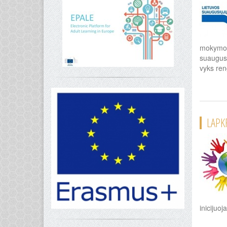
mokymosi
suaugusi
vyks reng
LAPK
inicijuo