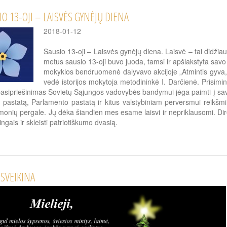
IO 13-OJI – LAISVĖS GYNĖJŲ DIENA
2018-01-12
Sausio 13-oji – Laisvės gynėjų diena. Laisvė – tai didžia
metus sausio 13-oji buvo juoda, tamsi ir apšlakstyta sav
mokyklos bendruomenė dalyvavo akcijoje „Atmintis gyva, ne
vedė istorijos mokytoja metodininkė I. Darčienė. Prisim
 pasipriešinimas Sovietų Sąjungos vadovybės bandymui jėga paimti į savo r
 pastatą, Parlamento pastatą ir kitus valstybiniam perversmui reikšm
monių pergale. Jų dėka šiandien mes esame laisvi ir nepriklausomi. Dire
ingais ir skleisti patriotiškumo dvasią.
SVEIKINA