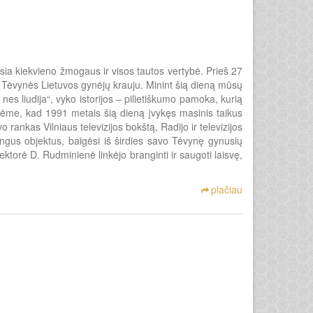
usia kiekvieno žmogaus ir visos tautos vertybė. Prieš 27
o Tėvynės Lietuvos gynėjų krauju. Minint šią dieną mūsų
s liudija“, vyko istorijos – pilietiškumo pamoka, kurią
inėme, kad 1991 metais šią dieną įvykęs masinis taikus
ankas Vilniaus televizijos bokštą, Radijo ir televizijos
ingus objektus, baigėsi iš širdies savo Tėvynę gynusių
ktorė D. Rudminienė linkėjo branginti ir saugoti laisvę,
plačiau