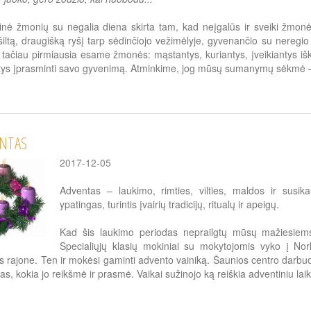
inė žmonių su negalia diena skirta tam, kad neįgalūs ir sveiki žmonės s
 šiltą, draugišką ryšį tarp sėdinčiojo vežimėlyje, gyvenančio su neregi
i, tačiau pirmiausia esame žmonės: mąstantys, kuriantys, įveikiantys iški
ntys įprasminti savo gyvenimą. Atminkime, jog mūsų sumanymų sėkmė 
NTAS
2017-12-05
Adventas – laukimo, rimties, vilties, maldos ir susi
ypatingas, turintis įvairių tradicijų, ritualų ir apeigų.
Kad šis laukimo periodas neprailgtų mūsų mažiesiems
Specialiųjų klasių mokiniai su mokytojomis vyko į Nork
 rajone. Ten ir mokėsi gaminti advento vainiką. Šaunios centro darbu
s, kokia jo reikšmė ir prasmė. Vaikai sužinojo ką reiškia adventiniu lai