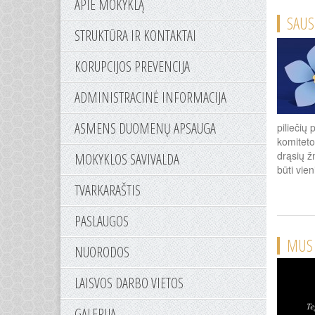
APIE MOKYKLĄ
SAUS
STRUKTŪRA IR KONTAKTAI
KORUPCIJOS PREVENCIJA
ADMINISTRACINĖ INFORMACIJA
ASMENS DUOMENŲ APSAUGA
piliečių
komiteto
drąsių ž
MOKYKLOS SAVIVALDA
būti vien
TVARKARAŠTIS
PASLAUGOS
MUS 
NUORODOS
LAISVOS DARBO VIETOS
GALERIJA