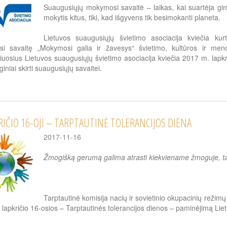
Suaugusiųjų mokymosi savaitė – laikas, kai suartėja gim
mokytis kitus, tiki, kad išgyvens tik besimokanti planeta.
Lietuvos suaugusiųjų švietimo asociacija kviečia ku
 savaitę „Mokymosi galia ir žavesys“ švietimo, kultūros ir meno, v
uosius Lietuvos suaugusiųjų švietimo asociacija kviečia 2017 m. lapk
iniai skirti suaugusiųjų savaitei.
RIČIO 16-OJI – TARPTAUTINĖ TOLERANCIJOS DIENA
2017-11-16
Žmogišką gerumą galima atrasti kiekviename žmoguje, taigi
Tarptautinė komisija nacių ir sovietinio okupacinių režimų
ja lapkričio 16-osios – Tarptautinės tolerancijos dienos – paminėjimą Lie