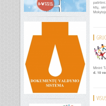
patirtim
kitų, s
Mokytoja
GRUO
Minint T
d. 10 va
VISU