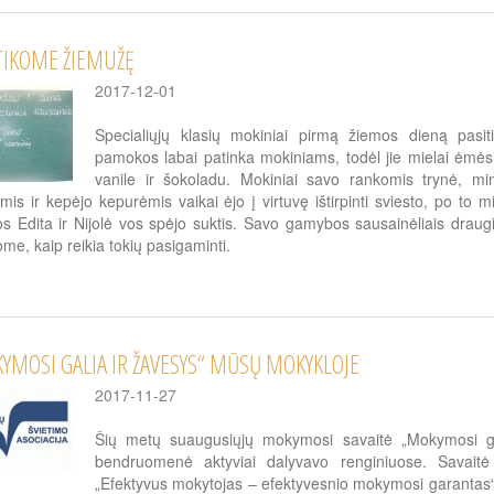
TIKOME ŽIEMUŽĘ
2017-12-01
Specialiųjų klasių mokiniai pirmą žiemos dieną pasit
pamokos labai patinka mokiniams, todėl jie mielai ėmėsi
vanile ir šokoladu. Mokiniai savo rankomis trynė, mi
ėmis ir kepėjo kepurėmis vaikai ėjo į virtuvę ištirpinti sviesto, po to
s Edita ir Nijolė vos spėjo suktis. Savo gamybos sausainėliais draug
me, kaip reikia tokių pasigaminti.
YMOSI GALIA IR ŽAVESYS“ MŪSŲ MOKYKLOJE
2017-11-27
Šių metų suaugusiųjų mokymosi savaitė „Mokymosi gal
bendruomenė aktyviai dalyvavo renginiuose. Savaitė
„Efektyvus mokytojas – efektyvesnio mokymosi garantas“, p