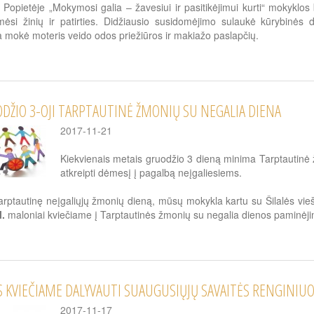
i. Popietėje „Mokymosi galia – žavesiui ir pasitikėjimui kurti“ mokykl
ėmėsi žinių ir patirties. Didžiausio susidomėjimo sulaukė kūrybinė
 mokė moteris veido odos priežiūros ir makiažo paslapčių.
DŽIO 3-OJI TARPTAUTINĖ ŽMONIŲ SU NEGALIA DIENA
2017-11-21
Kiekvienais metais gruodžio 3 dieną minima Tarptautinė ž
atkreipti dėmesį į pagalbą neįgaliesiems.
arptautinę neįgaliųjų žmonių dieną, mūsų mokykla kartu su Šilalės vieš
l.
maloniai kviečiame į Tarptautinės žmonių su negalia dienos paminėjimą
S KVIEČIAME DALYVAUTI SUAUGUSIŲJŲ SAVAITĖS RENGINIU
2017-11-17