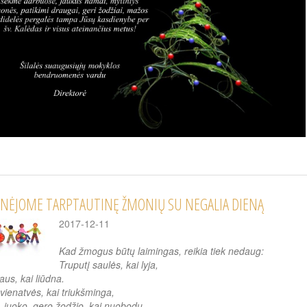
NĖJOME TARPTAUTINĘ ŽMONIŲ SU NEGALIA DIENĄ
2017-12-11
Kad žmogus būtų laimingas, reikia tiek nedaug:
Truputį saulės, kai lyja,
aus, kai liūdna.
vienatvės, kai triukšminga,
 juoko, gero žodžio, kai nuobodu...