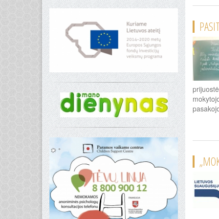
PASI
prijuost
mokytojo
pasakojo
„MOK