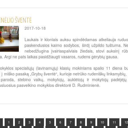
NĖLIO ŠVENTĖ
2017-10-18
Laukais ir kloniais auksu spindėdamas atkeliauja ruduo.
paskendusios kaimo sodybos, širdį užpildo tuštuma. Neb
nebedžiugina įvairiaspalviais žiedais, stovi auksinį r
. Argi ne pats laikas pasidžiaugti vasaros, rudens gėrybių gausa.
kyklos specialiųjų (lavinamųjų) klasių mokiniams spalio 11 diena b
i į miško pasaką „Grybų šventė“, kurioje netrūko rudeniškų linksmybių,
 paroda, stebino vaikų, mokytojų, auklėtojų ir mokytojų padėjėjų 
usiuosius pasveikino mokyklos direktorė D. Rudminienė.
1
2
3
4
5
6
7
8
9
10
11
12