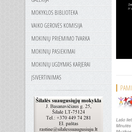
MOKYKLOS BIBLIOTEKA
VAIKO GEROVĖS KOMISIJA
MOKINIŲ PRIĖMIMO TVARKA
MOKINIŲ PASIEKIMAI
MOKINIŲ UGDYMAS KARJERAI
ĮSIVERTINIMAS
PAMI
Lašo liet
Minutės 
Muzikos,