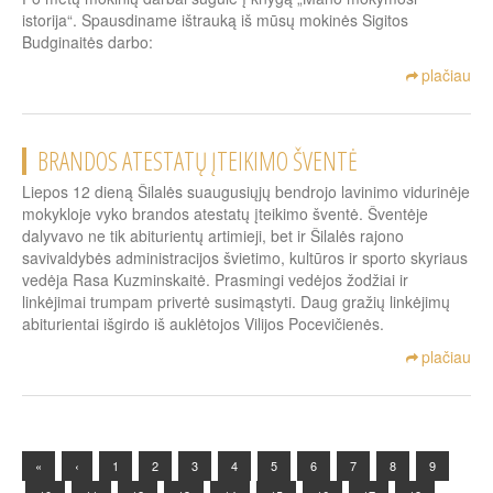
istorija“. Spausdiname ištrauką iš mūsų mokinės Sigitos
Budginaitės darbo:
plačiau
BRANDOS ATESTATŲ ĮTEIKIMO ŠVENTĖ
Liepos 12 dieną Šilalės suaugusiųjų bendrojo lavinimo vidurinėje
mokykloje vyko brandos atestatų įteikimo šventė. Šventėje
dalyvavo ne tik abiturientų artimieji, bet ir Šilalės rajono
savivaldybės administracijos švietimo, kultūros ir sporto skyriaus
vedėja Rasa Kuzminskaitė. Prasmingi vedėjos žodžiai ir
linkėjimai trumpam privertė susimąstyti. Daug gražių linkėjimų
abiturientai išgirdo iš auklėtojos Vilijos Pocevičienės.
plačiau
«
‹
1
2
3
4
5
6
7
8
9