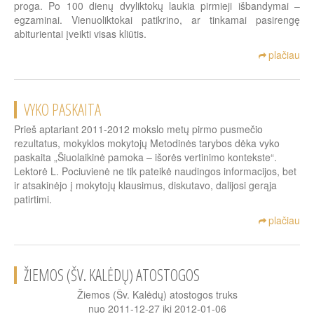
proga. Po 100 dienų dvyliktokų laukia pirmieji išbandymai –
egzaminai. Vienuoliktokai patikrino, ar tinkamai pasirengę
abiturientai įveikti visas kliūtis.
plačiau
VYKO PASKAITA
Prieš aptariant 2011-2012 mokslo metų pirmo pusmečio
rezultatus, mokyklos mokytojų Metodinės tarybos dėka vyko
paskaita „Šiuolaikinė pamoka – išorės vertinimo kontekste“.
Lektorė L. Pociuvienė ne tik pateikė naudingos informacijos, bet
ir atsakinėjo į mokytojų klausimus, diskutavo, dalijosi gerąja
patirtimi.
plačiau
ŽIEMOS (ŠV. KALĖDŲ) ATOSTOGOS
Žiemos (Šv. Kalėdų) atostogos truks
nuo 2011-12-27 iki 2012-01-06