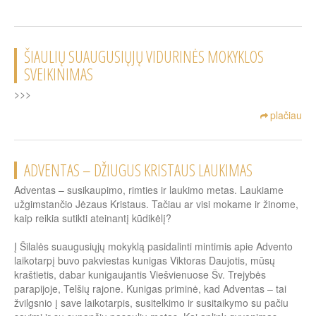
ŠIAULIŲ SUAUGUSIŲJŲ VIDURINĖS MOKYKLOS
SVEIKINIMAS
>>>
plačiau
ADVENTAS – DŽIUGUS KRISTAUS LAUKIMAS
Adventas – susikaupimo, rimties ir laukimo metas. Laukiame
užgimstančio Jėzaus Kristaus. Tačiau ar visi mokame ir žinome,
kaip reikia sutikti ateinantį kūdikėlį?
Į Šilalės suaugusiųjų mokyklą pasidalinti mintimis apie Advento
laikotarpį buvo pakviestas kunigas Viktoras Daujotis, mūsų
kraštietis, dabar kunigaujantis Viešvienuose Šv. Trejybės
parapijoje, Telšių rajone. Kunigas priminė, kad Adventas – tai
žvilgsnio į save laikotarpis, susitelkimo ir susitaikymo su pačiu