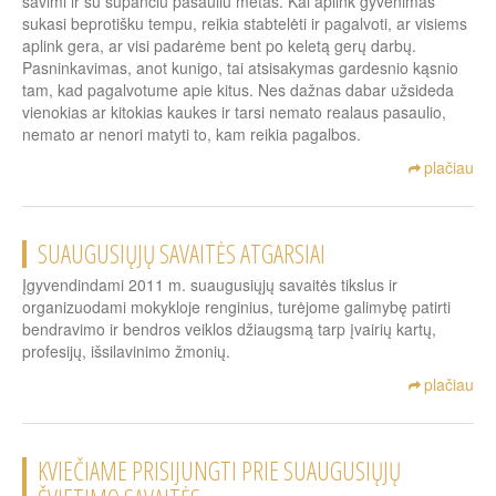
savimi ir su supančiu pasauliu metas. Kai aplink gyvenimas
sukasi beprotišku tempu, reikia stabtelėti ir pagalvoti, ar visiems
aplink gera, ar visi padarėme bent po keletą gerų darbų.
Pasninkavimas, anot kunigo, tai atsisakymas gardesnio kąsnio
tam, kad pagalvotume apie kitus. Nes dažnas dabar užsideda
vienokias ar kitokias kaukes ir tarsi nemato realaus pasaulio,
nemato ar nenori matyti to, kam reikia pagalbos.
plačiau
SUAUGUSIŲJŲ SAVAITĖS ATGARSIAI
Įgyvendindami 2011 m. suaugusiųjų savaitės tikslus ir
organizuodami mokykloje renginius, turėjome galimybę patirti
bendravimo ir bendros veiklos džiaugsmą tarp įvairių kartų,
profesijų, išsilavinimo žmonių.
plačiau
KVIEČIAME PRISIJUNGTI PRIE SUAUGUSIŲJŲ