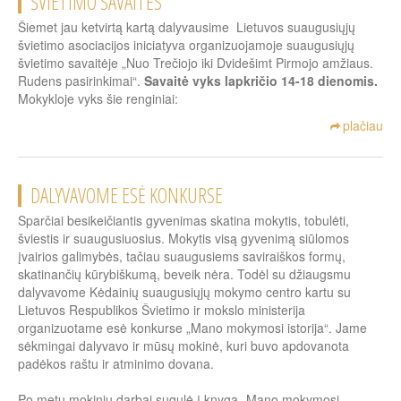
ŠVIETIMO SAVAITĖS
Šiemet jau ketvirtą kartą dalyvausime Lietuvos suaugusiųjų
švietimo asociacijos iniciatyva organizuojamoje suaugusiųjų
švietimo savaitėje „Nuo Trečiojo iki Dvidešimt Pirmojo amžiaus.
Rudens pasirinkimai“.
Savaitė vyks lapkričio 14-18 dienomis.
Mokykloje vyks šie renginiai:
plačiau
DALYVAVOME ESĖ KONKURSE
Sparčiai besikeičiantis gyvenimas skatina mokytis, tobulėti,
šviestis ir suaugusiuosius. Mokytis visą gyvenimą siūlomos
įvairios galimybės, tačiau suaugusiems saviraiškos formų,
skatinančių kūrybiškumą, beveik nėra. Todėl su džiaugsmu
dalyvavome Kėdainių suaugusiųjų mokymo centro kartu su
Lietuvos Respublikos Švietimo ir mokslo ministerija
organizuotame esė konkurse „Mano mokymosi istorija“. Jame
sėkmingai dalyvavo ir mūsų mokinė, kuri buvo apdovanota
padėkos raštu ir atminimo dovana.
Po metų mokinių darbai sugulė į knygą „Mano mokymosi