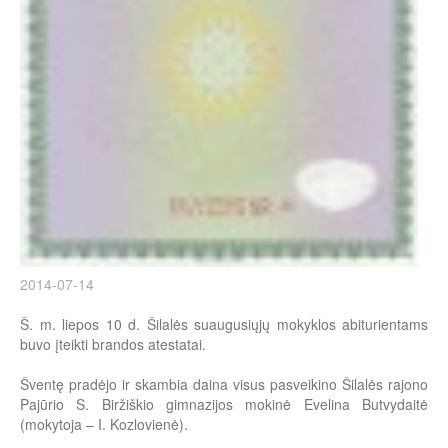
2014-07-14
Š. m. liepos 10 d. Šilalės suaugusiųjų mokyklos abiturientams
buvo įteikti brandos atestatai.
Šventę pradėjo ir skambia daina visus pasveikino Šilalės rajono
Pajūrio S. Biržiškio gimnazijos mokinė Evelina Butvydaitė
(mokytoja – I. Kozlovienė).