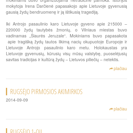
mokiniams buvo organizuojama netradicinė pamoka. Istorijos
mokytoja Irena Darčienė papasakojo apie Lietuvoje gyvenusią
gausią žydų bendruomenę ir ją ištikusią tragediją.
Iki Antrojo pasaulinio karo Lietuvoje gyveno apie 215000 –
220000 žydų tautybės žmonių, o Vilniaus miestas buvo
vadinamas „Šiaurės Jeruzale“. Mokiniams buvo papasakota
apie tragišką žydų tautos likimą nacių okupuotoje Europoje ir
Lietuvoje Antrojo pasaulinio karo metu. Holokaustas yra
Lietuvoje gyvenusių, kūrusių visų mūsų valstybę, puoselėjusių
savitas tradicijas ir kultūrą žydų – Lietuvos piliečių – netektis.
plačiau
RUGSĖJO PIRMOSIOS AKIMIRKOS
2014-09-09
plačiau
RUGSĖJO 1-OJI