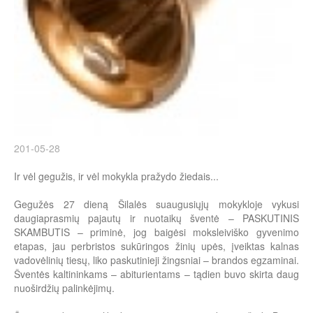
201-05-28
Ir vėl gegužis, ir vėl mokykla pražydo žiedais...
Gegužės 27 dieną Šilalės suaugusiųjų mokykloje vykusi
daugiaprasmių pajautų ir nuotaikų šventė – PASKUTINIS
SKAMBUTIS – priminė, jog baigėsi moksleiviško gyvenimo
etapas, jau perbristos sukūringos žinių upės, įveiktas kalnas
vadovėlinių tiesų, liko paskutinieji žingsniai – brandos egzaminai.
Šventės kaltininkams – abiturientams – tądien buvo skirta daug
nuoširdžių palinkėjimų.