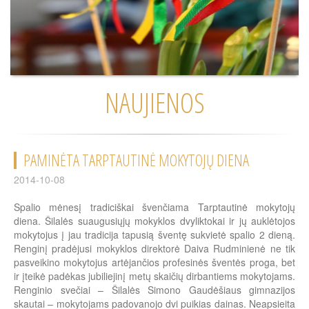
NAUJIENOS
PAMINĖTA TARPTAUTINĖ MOKYTOJŲ DIENA
2014-10-08
Spalio mėnesį tradiciškai švenčiama Tarptautinė mokytojų
diena. Šilalės suaugusiųjų mokyklos dvyliktokai ir jų auklėtojos
mokytojus į jau tradicija tapusią šventę sukvietė spalio 2 dieną.
Renginį pradėjusi mokyklos direktorė Daiva Rudminienė ne tik
pasveikino mokytojus artėjančios profesinės šventės proga, bet
ir įteikė padėkas jubiliejinį metų skaičių dirbantiems mokytojams.
Renginio svečiai – Šilalės Simono Gaudėšiaus gimnazijos
skautai – mokytojams padovanojo dvi puikias dainas. Neapsieita