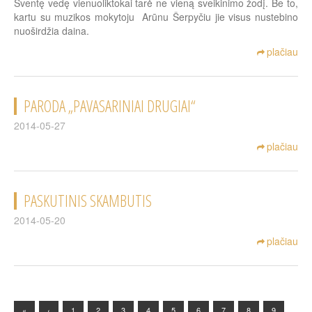
Šventę vedę vienuoliktokai tarė ne vieną sveikinimo žodį. Be to,
kartu su muzikos mokytoju Arūnu Šerpyčiu jie visus nustebino
nuoširdžia daina.
plačiau
PARODA „PAVASARINIAI DRUGIAI“
2014-05-27
plačiau
PASKUTINIS SKAMBUTIS
2014-05-20
plačiau
«
‹
1
2
3
4
5
6
7
8
9