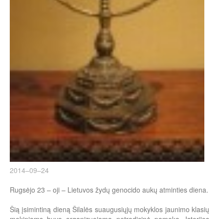
2014–09–24
Rugsėjo 23 – oji – Lietuvos žydų genocido aukų atminties diena.
Šią įsimintiną dieną Šilalės suaugusiųjų mokyklos jaunimo klasių