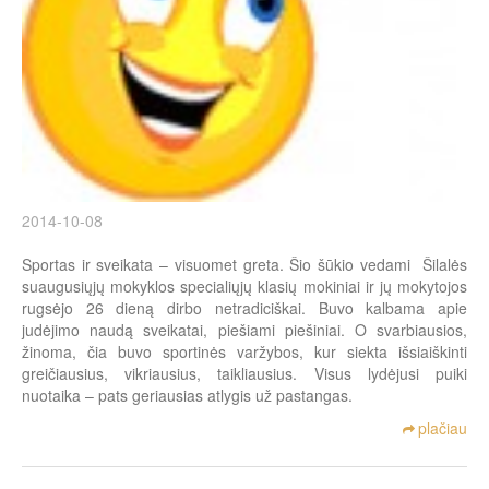
2014-10-08
Sportas ir sveikata – visuomet greta. Šio šūkio vedami Šilalės
suaugusiųjų mokyklos specialiųjų klasių mokiniai ir jų mokytojos
rugsėjo 26 dieną dirbo netradiciškai. Buvo kalbama apie
judėjimo naudą sveikatai, piešiami piešiniai. O svarbiausios,
žinoma, čia buvo sportinės varžybos, kur siekta išsiaiškinti
greičiausius, vikriausius, taikliausius. Visus lydėjusi puiki
nuotaika – pats geriausias atlygis už pastangas.
plačiau