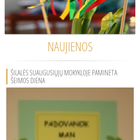
NAUJIENOS
ŠILALĖS SUAUGUSIŲJŲ MOKYKLOJE PAMINĖTA
ŠEIMOS DIENA