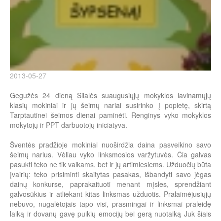
2013-05-27
Gegužės 24 dieną Šilalės suaugusiųjų mokyklos lavinamųjų
klasių mokiniai ir jų šeimų nariai susirinko į popietę, skirtą
Tarptautinei šeimos dienai paminėti. Renginys vyko mokyklos
mokytojų ir PPT darbuotojų iniciatyva.
Šventės pradžioje mokiniai nuoširdžia daina pasveikino savo
šeimų narius. Vėliau vyko linksmosios varžytuvės. Čia galvas
pasukti teko ne tik vaikams, bet ir jų artimiesiems. Užduočių būta
įvairių: teko prisiminti skaitytas pasakas, išbandyti savo jėgas
dainų konkurse, paprakaituoti menant mįsles, sprendžiant
galvosūkius ir atliekant kitas linksmas užduotis. Pralaimėjusiųjų
nebuvo, nugalėtojais tapo visi, prasmingai ir linksmai praleidę
laiką ir dovanų gavę puikių emocijų bei gerą nuotaiką Juk šiais