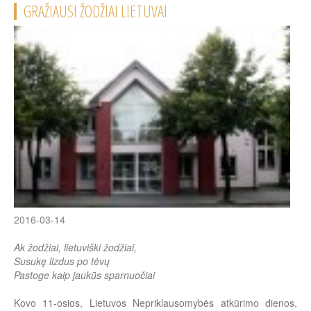
GRAŽIAUSI ŽODŽIAI LIETUVAI
2016-03-14
Ak žodžiai, lietuviški žodžiai,
Susukę lizdus po tėvų
Pastoge kaip jaukūs sparnuočiai
Kovo 11-osios, Lietuvos Nepriklausomybės atkūrimo dienos,