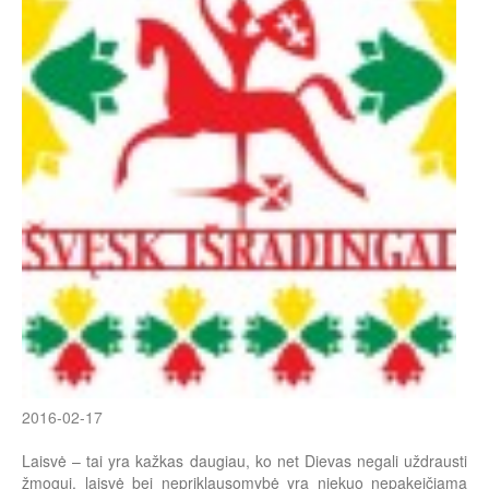
2016-02-17
Laisvė – tai yra kažkas daugiau, ko net Dievas negali uždrausti
žmogui, laisvė bei nepriklausomybė yra niekuo nepakeičiama