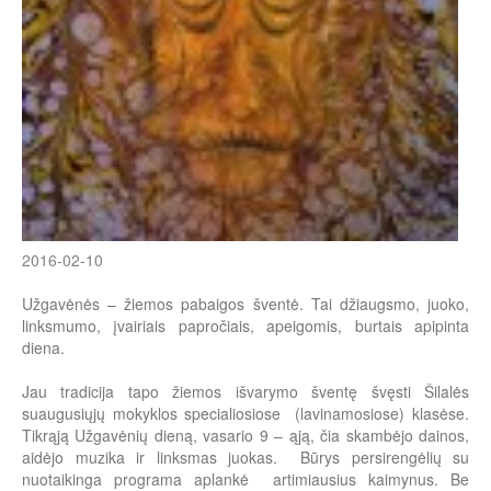
2016-02-10
Užgavėnės – žiemos pabaigos šventė. Tai džiaugsmo, juoko,
linksmumo, įvairiais papročiais, apeigomis, burtais apipinta
diena.
Jau tradicija tapo žiemos išvarymo šventę švęsti Šilalės
suaugusiųjų mokyklos specialiosiose (lavinamosiose) klasėse.
Tikrąją Užgavėnių dieną, vasario 9 – ąją, čia skambėjo dainos,
aidėjo muzika ir linksmas juokas. Būrys persirengėlių su
nuotaikinga programa aplankė artimiausius kaimynus. Be