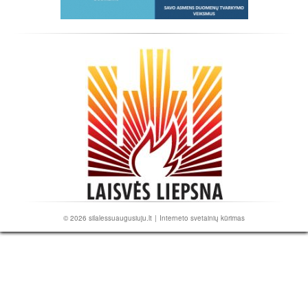
© 2026
silalessuaugusiuju.lt
|
Interneto svetainių kūrimas