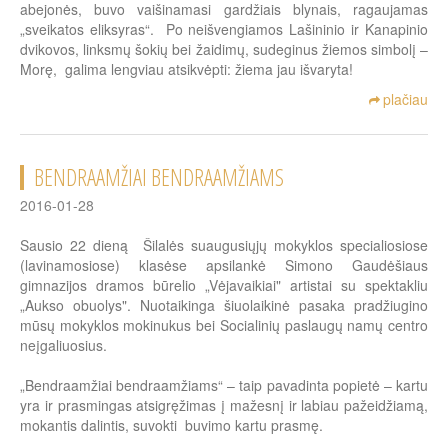
abejonės, buvo vaišinamasi gardžiais blynais, ragaujamas
„sveikatos eliksyras“. Po neišvengiamos Lašininio ir Kanapinio
dvikovos, linksmų šokių bei žaidimų, sudeginus žiemos simbolį –
Morę, galima lengviau atsikvėpti: žiema jau išvaryta!
plačiau
BENDRAAMŽIAI BENDRAAMŽIAMS
2016-01-28
Sausio 22 dieną Šilalės suaugusiųjų mokyklos specialiosiose
(lavinamosiose) klasėse apsilankė Simono Gaudėšiaus
gimnazijos dramos būrelio „Vėjavaikiai" artistai su spektakliu
„Aukso obuolys". Nuotaikinga šiuolaikinė pasaka pradžiugino
mūsų mokyklos mokinukus bei Socialinių paslaugų namų centro
neįgaliuosius.
„Bendraamžiai bendraamžiams“ – taip pavadinta popietė – kartu
yra ir prasmingas atsigręžimas į mažesnį ir labiau pažeidžiamą,
mokantis dalintis, suvokti buvimo kartu prasmę.