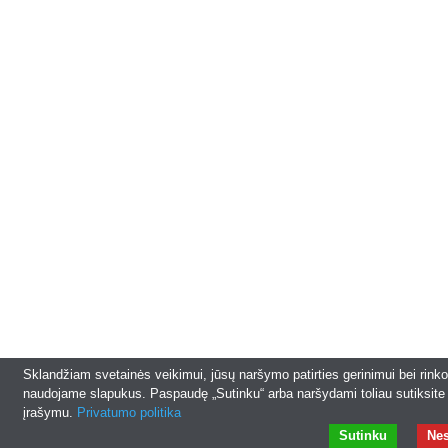
Sklandžiam svetainės veikimui, jūsų naršymo patirties gerinimui bei rinko
naudojame slapukus. Paspaudę „Sutinku“ arba naršydami toliau sutiksite
įrašymu.
Privatumo politika
Sutinku
Nes