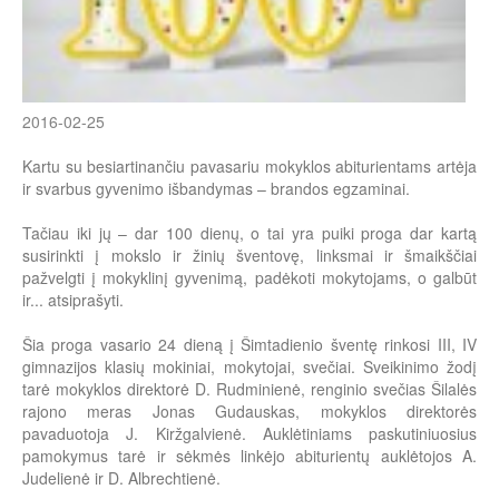
2016-02-25
Kartu su besiartinančiu pavasariu mokyklos abiturientams artėja
ir svarbus gyvenimo išbandymas – brandos egzaminai.
Tačiau iki jų – dar 100 dienų, o tai yra puiki proga dar kartą
susirinkti į mokslo ir žinių šventovę, linksmai ir šmaikščiai
pažvelgti į mokyklinį gyvenimą, padėkoti mokytojams, o galbūt
ir... atsiprašyti.
Šia proga vasario 24 dieną į Šimtadienio šventę rinkosi III, IV
gimnazijos klasių mokiniai, mokytojai, svečiai. Sveikinimo žodį
tarė mokyklos direktorė D. Rudminienė, renginio svečias Šilalės
rajono meras Jonas Gudauskas, mokyklos direktorės
pavaduotoja J. Kiržgalvienė. Auklėtiniams paskutiniuosius
pamokymus tarė ir sėkmės linkėjo abiturientų auklėtojos A.
Judelienė ir D. Albrechtienė.