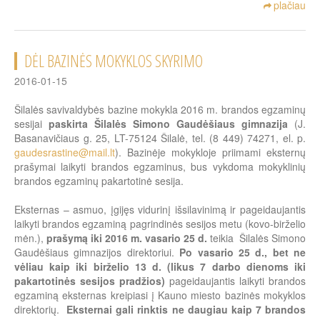
plačiau
DĖL BAZINĖS MOKYKLOS SKYRIMO
2016-01-15
Šilalės savivaldybės bazine mokykla 2016 m. brandos egzaminų
sesijai
paskirta Šilalės Simono Gaudėšiaus gimnazija
(J.
Basanavičiaus g. 25, LT-75124 Šilalė, tel. (8 449) 74271, el. p.
gaudesrastine@mail.lt
). Bazinėje mokykloje priimami eksternų
prašymai laikyti brandos egzaminus, bus vykdoma mokyklinių
brandos egzaminų pakartotinė sesija.
Eksternas – asmuo, įgijęs vidurinį išsilavinimą ir pageidaujantis
laikyti brandos egzaminą pagrindinės sesijos metu (kovo-birželio
mėn.),
prašymą iki 2016 m. vasario 25 d.
teikia Šilalės Simono
Gaudėšiaus gimnazijos direktoriui.
Po vasario 25 d., bet ne
vėliau kaip iki birželio 13 d. (likus 7 darbo dienoms iki
pakartotinės sesijos pradžios)
pageidaujantis laikyti brandos
egzaminą eksternas kreipiasi į Kauno miesto bazinės mokyklos
direktorių.
Eksternai gali rinktis ne daugiau kaip 7 brandos