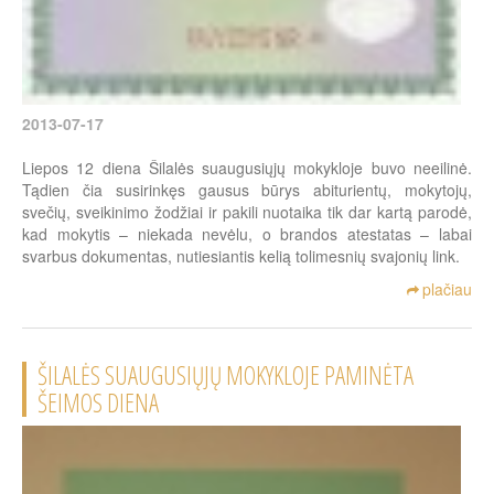
2013-07-17
Liepos 12 diena Šilalės suaugusiųjų mokykloje buvo neeilinė.
Tądien čia susirinkęs gausus būrys abiturientų, mokytojų,
svečių, sveikinimo žodžiai ir pakili nuotaika tik dar kartą parodė,
kad mokytis – niekada nevėlu, o brandos atestatas – labai
svarbus dokumentas, nutiesiantis kelią tolimesnių svajonių link.
plačiau
ŠILALĖS SUAUGUSIŲJŲ MOKYKLOJE PAMINĖTA
ŠEIMOS DIENA