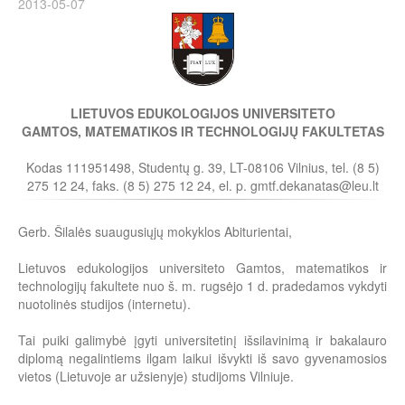
2013-05-07
LIETUVOS EDUKOLOGIJOS UNIVERSITETO
GAMTOS, MATEMATIKOS IR TECHNOLOGIJŲ FAKULTETAS
Kodas 111951498, Studentų g. 39, LT-08106 Vilnius, tel. (8 5)
275 12 24, faks. (8 5) 275 12 24, el. p.
gmtf.dekanatas@leu.lt
Gerb. Šilalės suaugusiųjų mokyklos Abiturientai,
Lietuvos edukologijos universiteto Gamtos, matematikos ir
technologijų fakultete nuo š. m. rugsėjo 1 d. pradedamos vykdyti
nuotolinės studijos (internetu).
Tai puiki galimybė įgyti universitetinį išsilavinimą ir bakalauro
diplomą negalintiems ilgam laikui išvykti iš savo gyvenamosios
vietos (Lietuvoje ar užsienyje) studijoms Vilniuje.