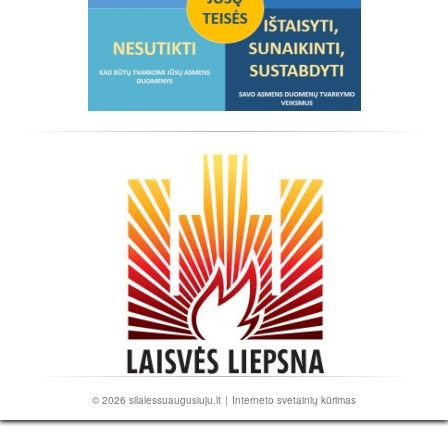
© 2026
silalessuaugusiuju.lt
|
Interneto svetainių kūrimas