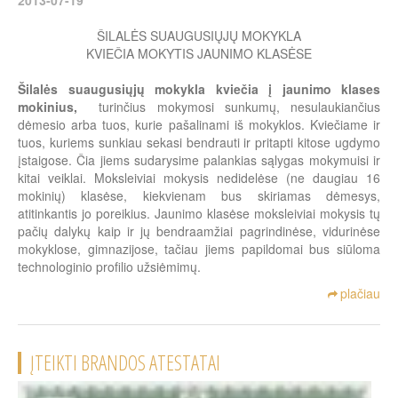
ŠILALĖS SUAUGUSIŲJŲ MOKYKLA
KVIEČIA MOKYTIS JAUNIMO KLASĖSE
Šilalės suaugusiųjų mokykla kviečia į jaunimo klases
mokinius,
turinčius mokymosi sunkumų, nesulaukiančius
dėmesio arba tuos, kurie pašalinami iš mokyklos. Kviečiame ir
tuos, kuriems sunkiau sekasi bendrauti ir pritapti kitose ugdymo
įstaigose. Čia jiems sudarysime palankias sąlygas mokymuisi ir
kitai veiklai. Moksleiviai mokysis nedidelėse (ne daugiau 16
mokinių) klasėse, kiekvienam bus skiriamas dėmesys,
atitinkantis jo poreikius. Jaunimo klasėse moksleiviai mokysis tų
pačių dalykų kaip ir jų bendraamžiai pagrindinėse, vidurinėse
mokyklose, gimnazijose, tačiau jiems papildomai bus siūloma
technologinio profilio užsiėmimų.
plačiau
ĮTEIKTI BRANDOS ATESTATAI