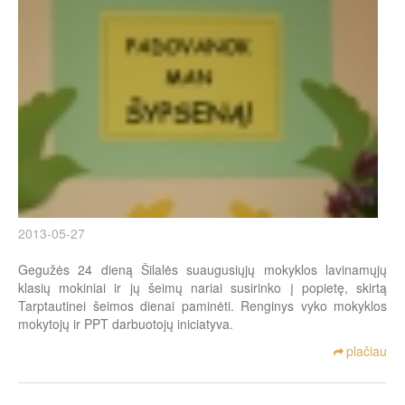
2013-05-27
Gegužės 24 dieną Šilalės suaugusiųjų mokyklos lavinamųjų
klasių mokiniai ir jų šeimų nariai susirinko į popietę, skirtą
Tarptautinei šeimos dienai paminėti. Renginys vyko mokyklos
mokytojų ir PPT darbuotojų iniciatyva.
plačiau