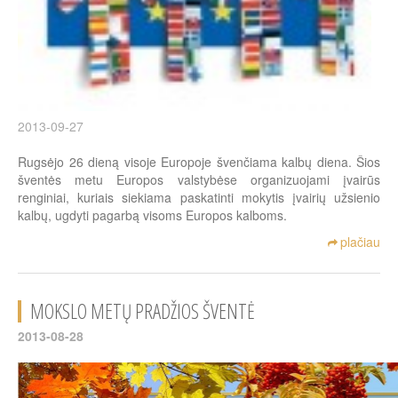
2013-09-27
Rugsėjo 26 dieną visoje Europoje švenčiama kalbų diena. Šios
šventės metu Europos valstybėse organizuojami įvairūs
renginiai, kuriais siekiama paskatinti mokytis įvairių užsienio
kalbų, ugdyti pagarbą visoms Europos kalboms.
plačiau
MOKSLO METŲ PRADŽIOS ŠVENTĖ
2013-08-28