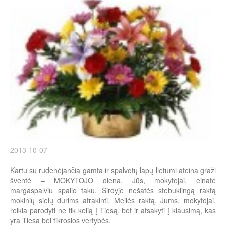
2013-10-07
Kartu su rudenėjančia gamta ir spalvotų lapų lietumi ateina graži
šventė – MOKYTOJO diena. Jūs, mokytojai, einate
margaspalviu spalio taku. Širdyje nešatės stebuklingą raktą
mokinių sielų durims atrakinti. Meilės raktą. Jums, mokytojai,
reikia parodyti ne tik kelią į Tiesą, bet ir atsakyti į klausimą, kas
yra Tiesa bei tikrosios vertybės.