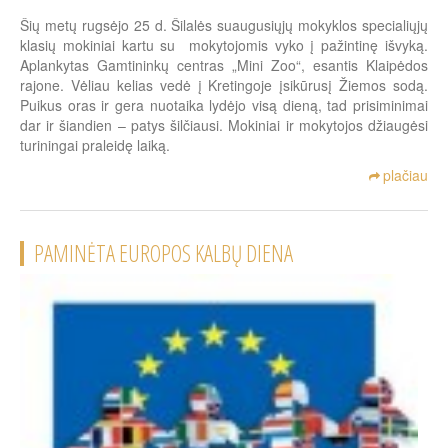
Šių metų rugsėjo 25 d. Šilalės suaugusiųjų mokyklos specialiųjų
klasių mokiniai kartu su mokytojomis vyko į pažintinę išvyką.
Aplankytas Gamtininkų centras „Mini Zoo“, esantis Klaipėdos
rajone. Vėliau kelias vedė į Kretingoje įsikūrusį Žiemos sodą.
Puikus oras ir gera nuotaika lydėjo visą dieną, tad prisiminimai
dar ir šiandien – patys šilčiausi. Mokiniai ir mokytojos džiaugėsi
turiningai praleidę laiką.
plačiau
PAMINĖTA EUROPOS KALBŲ DIENA