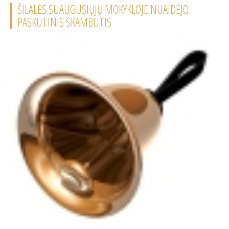
ŠILALĖS SUAUGUSIŲJŲ MOKYKLOJE NUAIDĖJO
PASKUTINIS SKAMBUTIS