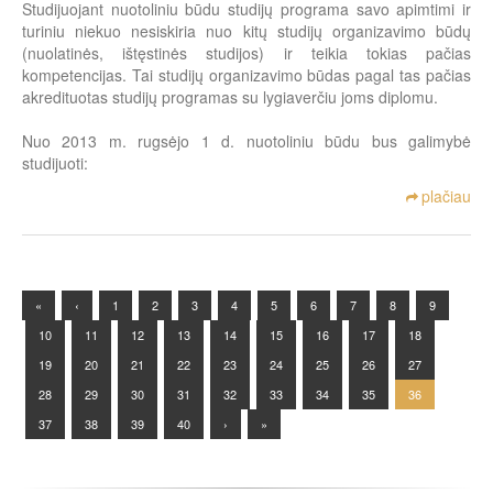
Studijuojant nuotoliniu būdu studijų programa savo apimtimi ir
turiniu niekuo nesiskiria nuo kitų studijų organizavimo būdų
(nuolatinės, ištęstinės studijos) ir teikia tokias pačias
kompetencijas. Tai studijų organizavimo būdas pagal tas pačias
akredituotas studijų programas su lygiaverčiu joms diplomu.
Nuo 2013 m. rugsėjo 1 d. nuotoliniu būdu bus galimybė
studijuoti:
plačiau
«
‹
1
2
3
4
5
6
7
8
9
10
11
12
13
14
15
16
17
18
19
20
21
22
23
24
25
26
27
28
29
30
31
32
33
34
35
36
37
38
39
40
›
»