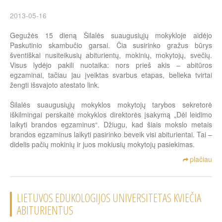
2013-05-16
Gegužės 15 dieną Šilalės suaugusiųjų mokykloje aidėjo
Paskutinio skambučio garsai. Čia susirinko gražus būrys
šventiškai nusiteikusių abiturientų, mokinių, mokytojų, svečių.
Visus lydėjo pakili nuotaika: nors prieš akis – abitūros
egzaminai, tačiau jau įveiktas svarbus etapas, belieka tvirtai
žengti išsvajoto atestato link.
Šilalės suaugusiųjų mokyklos mokytojų tarybos sekretorė
iškilmingai perskaitė mokyklos direktorės įsakymą „Dėl leidimo
laikyti brandos egzaminus“. Džiugu, kad šiais mokslo metais
brandos egzaminus laikyti pasirinko beveik visi abiturientai. Tai –
didelis pačių mokinių ir juos mokiusių mokytojų pasiekimas.
plačiau
LIETUVOS EDUKOLOGIJOS UNIVERSITETAS KVIEČIA
ABITURIENTUS