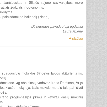
ius Jančiauskas ir ŠIlalės rajono savivaldybės mero
ažiais žodžiais ir dovanomis.
sirodymai.
, paleisdami po balionėlį į dangų.
Direktoriaus pavaduotoja ugdymui
Laura Ačienė
plačiau
 suaugusiųjų mokyklos 67-osios laidos abiturientams.
cijų.
dminienė. 4g abc klasių vadovės Irena Darčienė, Vilija
ios klasės mokytoja, šiais mokslo metais taip pat išlydi
ybės.
rėno progimnazijos pirmų ir ketvirtų klasių mokinių
ės.
nkime jiems didelės sėkmės!