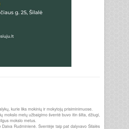
ykų, kurie liks mokinių ir mokytojų prisiminimuose.
sių mokslo metų užbaigimo šventė buvo itin šilta, džiugi,
s ilgus mokslo metus.
 Daiva Rudminienė. Šventėje taip pat dalyvavo Šilalės