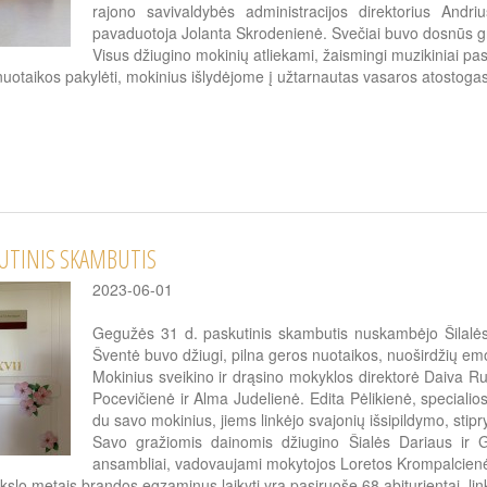
rajono savivaldybės administracijos direktorius Andr
pavaduotoja Jolanta Skrodenienė. Svečiai buvo dosnūs gr
Visus džiugino mokinių atliekami, žaismingi muzikiniai pa
nuotaikos pakylėti, mokinius išlydėjome į užtarnautas vasaros atostogas
UTINIS SKAMBUTIS
2023-06-01
Gegužės 31 d. paskutinis skambutis nuskambėjo Šilalės
Šventė buvo džiugi, pilna geros nuotaikos, nuoširdžių emo
Mokinius sveikino ir drąsino mokyklos direktorė Daiva Ru
Pocevičienė ir Alma Judelienė. Edita Pėlikienė, specialios
du savo mokinius, jiems linkėjo svajonių išsipildymo, stipr
Savo gražiomis dainomis džiugino Šialės Dariaus ir Gi
ansambliai, vadovaujami mokytojos Loretos Krompalcien
kslo metais brandos egzaminus laikyti yra pasiruošę 68 abiturientai, li