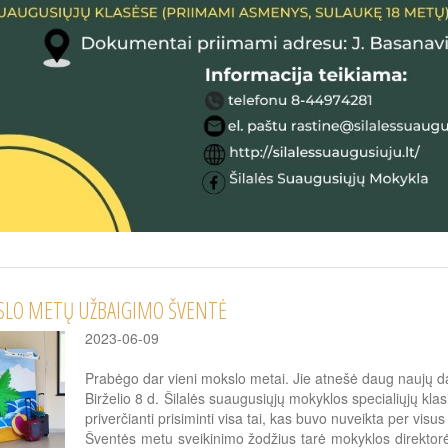
LO METŲ UŽBAIGIMO ŠVENTĖ
2023-06-09
Prabėgo dar vieni mokslo metai. Jie atnešė daug naujų dal
Birželio 8 d. Šilalės suaugusiųjų mokyklos specialiųjų kla
priverčianti prisiminti visa tai, kas buvo nuveikta per visu
Šventės metu sveikinimo žodžius tarė mokyklos direktorė