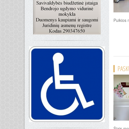
Puikios 
PASK
Šiais mo