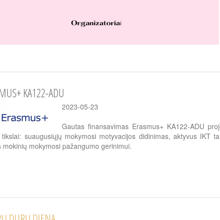
MUS+ KA122-ADU
2023-05-23
Gautas finansavimas Erasmus+ KA122-ADU projekt
o tikslai: suaugusiųjų mokymosi motyvacijos didinimas, aktyvus IKT
s mokinių mokymosi pažangumo gerinimui.
RŲ DURŲ DIENA