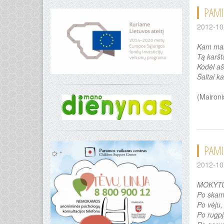
PAMI
2012-10
Kam man 
Tą karštą
Kodėl aš 
Šaltai k
(Maironi
PAMI
2012-10
MOKYTO
Po skam
Po vėju,
Po rugpj