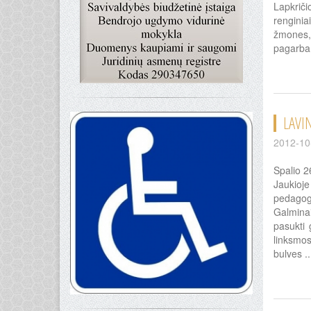
Lapkriči
renginia
žmones, 
pagarba 
LAVI
2012-10
Spalio 2
Jaukioje
pedagogė
Galminai
pasukti 
linksmos
bulves .