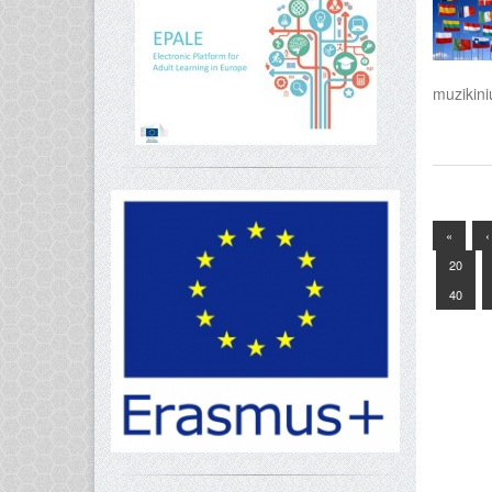
muzikini
«
‹
20
40