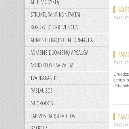
APIE MOKYKLĄ
KALĖ
STRUKTŪRA IR KONTAKTAI
2012-12
KORUPCIJOS PREVENCIJA
ADMINISTRACINĖ INFORMACIJA
ASMENS DUOMENŲ APSAUGA
PAMI
2012-12
MOKYKLOS SAVIVALDA
Gruodžio
TVARKARAŠTIS
centro s
dirbanči
PASLAUGOS
NUORODOS
LAISVOS DARBO VIETOS
PAMI
2012-11
GALERIJA