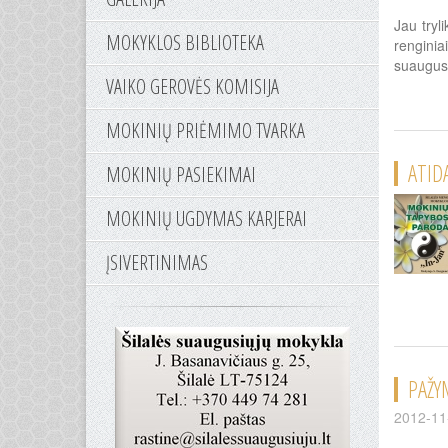
Jau tryl
MOKYKLOS BIBLIOTEKA
renginia
suaugusi
VAIKO GEROVĖS KOMISIJA
MOKINIŲ PRIĖMIMO TVARKA
ATID
MOKINIŲ PASIEKIMAI
MOKINIŲ UGDYMAS KARJERAI
ĮSIVERTINIMAS
PAŽY
2012-11