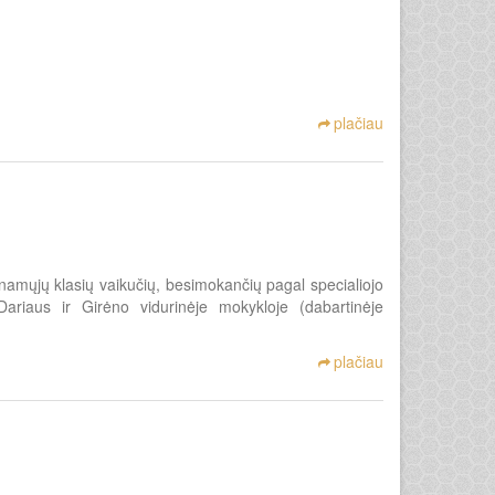
plačiau
inamųjų klasių vaikučių, besimokančių pagal specialiojo
ariaus ir Girėno vidurinėje mokykloje (dabartinėje
plačiau