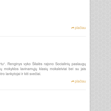
plačiau
u“. Renginys vyko Šilalės rajono Socialinių paslaugų
ųjų mokyklos lavinamųjų klasių moksleiviai bei su jais
 lankytojai ir kiti svečiai.
plačiau