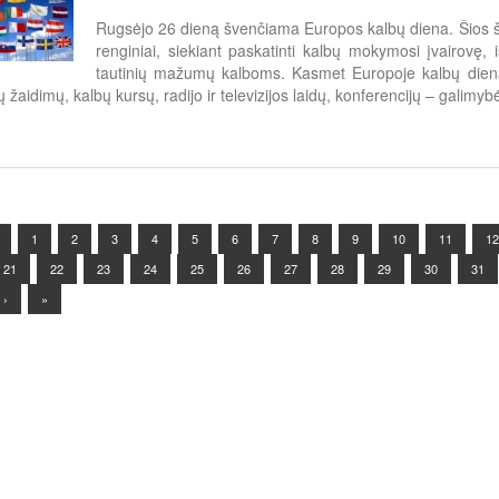
Rugsėjo 26 dieną švenčiama Europos kalbų diena. Šios š
renginiai, siekiant paskatinti kalbų mokymosi įvairovę
tautinių mažumų kalboms. Kasmet Europoje kalbų dieną 
ų žaidimų, kalbų kursų, radijo ir televizijos laidų, konferencijų – galim
1
2
3
4
5
6
7
8
9
10
11
12
21
22
23
24
25
26
27
28
29
30
31
›
»