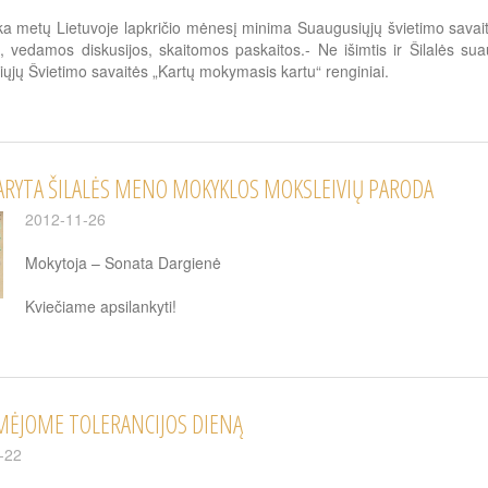
ika metų Lietuvoje lapkričio mėnesį minima Suaugusiųjų švietimo savait
i, vedamos diskusijos, skaitomos paskaitos.- Ne išimtis ir Šilalės s
ųjų Švietimo savaitės „Kartų mokymasis kartu“ renginiai.
ARYTA ŠILALĖS MENO MOKYKLOS MOKSLEIVIŲ PARODA
2012-11-26
Mokytoja – Sonata Dargienė
Kviečiame apsilankyti!
MĖJOME TOLERANCIJOS DIENĄ
-22