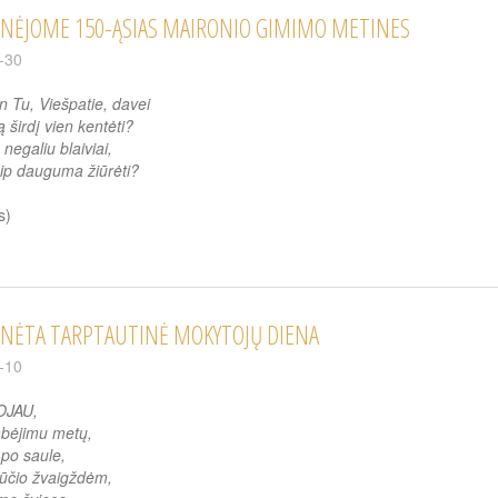
NĖJOME 150-ĄSIAS MAIRONIO GIMIMO METINES
-30
Tu, Viešpatie, davei
 širdį vien kentėti?
negaliu blaiviai,
aip dauguma žiūrėti?
s)
NĖTA TARPTAUTINĖ MOKYTOJŲ DIENA
-10
JAU,
bėjimu metų,
 po saule,
ūčio žvaigždėm,