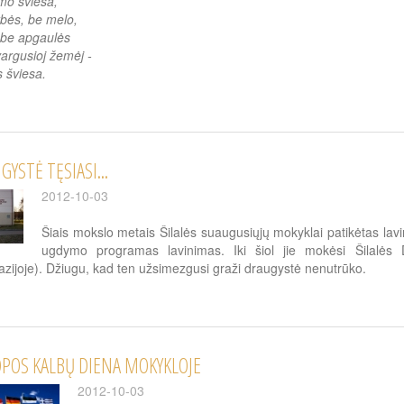
mo šviesa,
bės, be melo,
 be apgaulės
argusioj žemėj -
 šviesa.
YSTĖ TĘSIASI...
2012-10-03
Šiais mokslo metais Šilalės suaugusiųjų mokyklai patikėtas lav
ugdymo programas lavinimas. Iki šiol jie mokėsi Šilalės D
zijoje). Džiugu, kad ten užsimezgusi graži draugystė nenutrūko.
POS KALBŲ DIENA MOKYKLOJE
2012-10-03