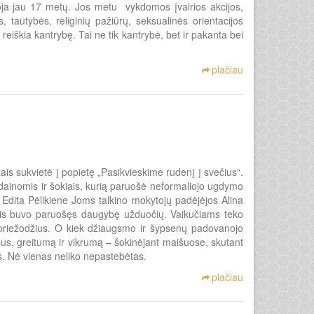
uoja jau 17 metų. Jos metu vykdomos įvairios akcijos,
 tautybės, religinių pažiūrų, seksualinės orientacijos
reiškia kantrybę. Tai ne tik kantrybė, bet ir pakanta bei
plačiau
s sukvietė į popietę „Pasikvieskime rudenį į svečius“.
dainomis ir šokiais, kurią paruošė neformaliojo ugdymo
dita Pėlikiene Joms talkino mokytojų padėjėjos Alina
ėlis buvo paruošęs daugybę užduočių. Vaikučiams teko
s, priežodžius. O kiek džiaugsmo ir šypsenų padovanojo
us, greitumą ir vikrumą – šokinėjant maišuose, skutant
is. Nė vienas neliko nepastebėtas.
plačiau