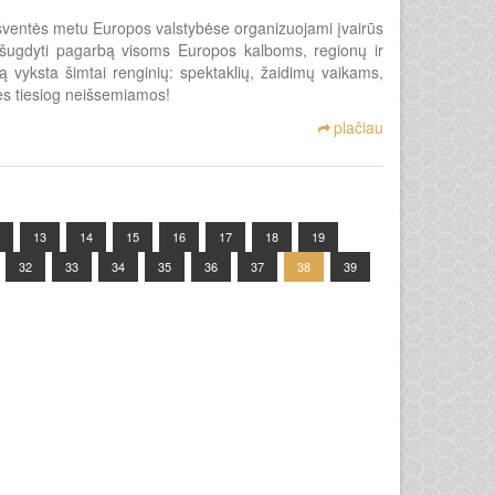
ventės metu Europos valstybėse organizuojami įvairūs
, išugdyti pagarbą visoms Europos kalboms, regionų ir
vyksta šimtai renginių: spektaklių, žaidimų vaikams,
ybės tiesiog neišsemiamos!
plačiau
13
14
15
16
17
18
19
32
33
34
35
36
37
38
39