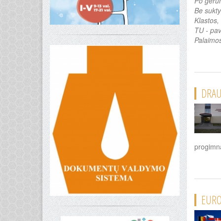
Po geru
Be sukty
Klastos,
TU - pav
Palaimos
DRAUG
progimna
EURO