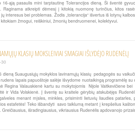
o 16-ąją pasaulis mini tarptautinę Tolerancijos dieną. Ši šventė gyv
i. Raginama atkreipti dėmesį į kitokią nuomonę turinčius, kitos rasės,
jų interesus bei problemas. Žodis „tolerancija“ išvertus iš lotynų kalbos 
kitokiam žmogui, reiškiniui, žmonių bendruomenei, kolektyvui.
NAMŲJŲ KLASIŲ MOKSLEIVIAI SMAGIAI IŠLYDĖJO RUDENĖLĮ
-30
6 dieną Suaugusiųjų mokyklos lavinamųjų klasių pedagogės su vaikučiai
 rudens lapais papuoštoje salėje išvydome nuotaikingą programėlę su 
 Regina Valauskienė kartu su mokytojomis Nijole Vaitkevičiene bei E
tė ir Vida Volskienė. Į šventę su kraitele gėrybių atskubėjęs Ruden
galveles menant mįsles, minkles, prisiminti lietuvių liaudies patarle
ios estafetės! Teko išbandyti savo taiklumą metant į krepšelius kašton
.. Greičiausius, išradingiausius, vikriausius Rudenėlis apdovanojo priza